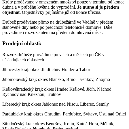
Krůty prodáváme v omezeném množství pouze v termínu od konce
dubna a v průběhu května do vyprodání.
Je nutno si je předem
objednat.
Objednávky přijímáme již od konce března.
Drůbež prodáváme přímo na drůbežárně ve Vadíně v předem
stanovené dny nebo po předchozí telefonické domluvě. Dále
provádíme i rozvoz autem na předem domluvená místa.
Prodejní oblasti:
Rozvoz drůbeže provádíme po vsích a městech po ČR v
následujících oblastech.
Jihočeský kraj: okres Jindřichův Hradec a Tábor
Jihomoravský kraj: okres Blansko, Brno – venkov, Znojmo
Královéhradecký kraj: okres Hradec Králové, Jičín, Náchod,
Rychnov nad Kněžnou, Trutnov
Liberecký kraj: okres Jablonec nad Nisou, Liberec, Semily
Pardubický kraj: okres Chrudim, Pardubice, Svitavy, Ústí nad Orlicí
Středočeský kraj: okres Benešov, Kolín, Kutná Hora, Mělník,
Mladá Boleslav, Nymburk, Praha-východ