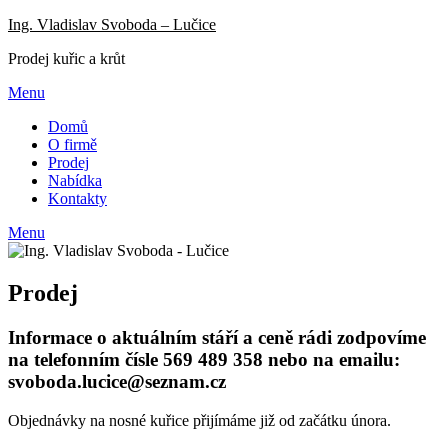
Přejdi
Ing. Vladislav Svoboda – Lučice
na
Prodej kuřic a krůt
obsah
Menu
Domů
O firmě
Prodej
Nabídka
Kontakty
Menu
Prodej
Informace o aktuálním stáří a ceně rádi zodpovíme
na telefonním čísle 569 489 358 nebo na emailu:
svoboda.lucice@seznam.cz
Objednávky na nosné kuřice přijímáme již od začátku února.