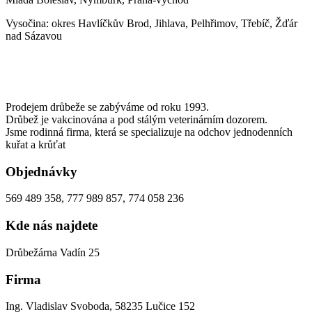
Vysočina: okres Havlíčkův Brod, Jihlava, Pelhřimov, Třebíč, Žďár
nad Sázavou
Prodejem drůbeže se zabýváme od roku 1993.
Drůbež je vakcinována a pod stálým veterinárním dozorem.
Jsme rodinná firma, která se specializuje na odchov jednodenních
kuřat a krůťat
Objednávky
569 489 358, 777 989 857, 774 058 236
Kde nás najdete
Drůbežárna Vadín 25
Firma
Ing. Vladislav Svoboda, 58235 Lučice 152